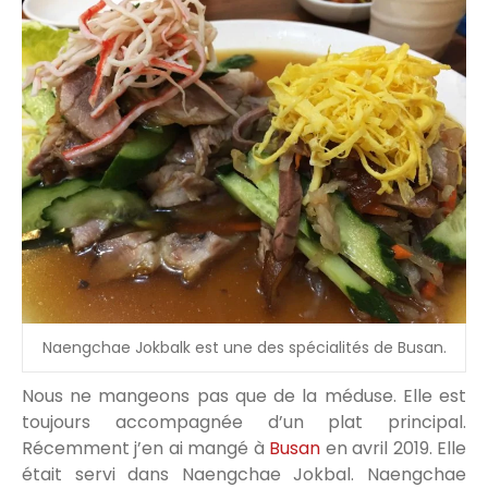
Naengchae Jokbalk est une des spécialités de Busan.
Nous ne mangeons pas que de la méduse. Elle est
toujours accompagnée d’un plat principal.
Récemment j’en ai mangé à
Busan
en avril 2019. Elle
était servi dans Naengchae Jokbal. Naengchae