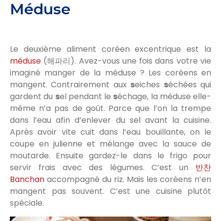
Méduse
Le deuxième aliment coréen excentrique est la
méduse
(해파리). Avez-vous une fois dans votre vie
imaginé manger de la méduse ? Les coréens en
mangent. Contrairement aux
s
eiches
s
échées qui
gardent du
s
el pendant le
s
échage, la méduse elle-
même n’a pas de goût. Parce que l’on la trempe
dans l’eau afin d’enlever du sel avant la cuisine.
Après avoir vite cuit dans l’eau bouillante, on le
coupe en julienne et mélange avec la sauce de
moutarde. Ensuite gardez-le dans le frigo pour
servir frais avec des légumes. C’est un
반찬
Banchan
accompagné du riz. Mais les coréens n’en
mangent pas souvent. C’est une cuisine plutôt
spéciale.