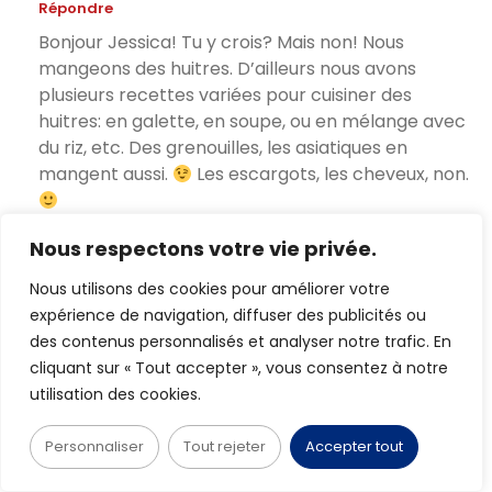
Répondre
Bonjour Jessica! Tu y crois? Mais non! Nous
mangeons des huitres. D’ailleurs nous avons
plusieurs recettes variées pour cuisiner des
huitres: en galette, en soupe, ou en mélange avec
du riz, etc. Des grenouilles, les asiatiques en
mangent aussi.
Les escargots, les cheveux, non.
Nous respectons votre vie privée.
Nous utilisons des cookies pour améliorer votre
JUNG
expérience de navigation, diffuser des publicités ou
27/08/2019 À 11:03
des contenus personnalisés et analyser notre trafic. En
Répondre
cliquant sur « Tout accepter », vous consentez à notre
Coucou Maya !
utilisation des cookies.
Superbe article ! Passionnant !
Méduse et seiche séchée, j’ai déjà goûté et j’adore.
Personnaliser
Tout rejeter
Accepter tout
Concombre de mer et chrysalides, je n’ai pas