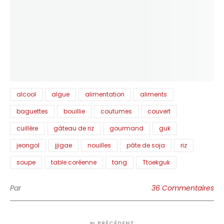
alcool
algue
alimentation
aliments
baguettes
bouillie
coutumes
couvert
cuillère
gâteau de riz
gourmand
guk
jeongol
jjigae
nouilles
pâte de soja
riz
soupe
table coréenne
tang
Ttoekguk
Par
36 Commentaires
PRÉCÉDENT