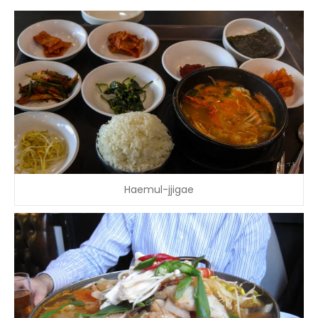
Haemul-jjigae