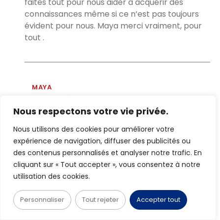
faites tout pour nous aider à acquérir des
connaissances même si ce n’est pas toujours
évident pour nous. Maya merci vraiment, pour
tout .
MAYA
19/08/2022 À 15:38
Nous respectons votre vie privée.
Répondre
Bonjour Françoise,
Nous utilisons des cookies pour améliorer votre
J’espère que tu as continué à apprendre le
expérience de navigation, diffuser des publicités ou
coréen après avoir maîtrisé le Hangeul avec
des contenus personnalisés et analyser notre trafic. En
moi.
cliquant sur « Tout accepter », vous consentez à notre
Merci beaucoup pour ton long message avec
utilisation des cookies.
plein d’amours et de respect. Tu es adorable
!!!
Personnaliser
Tout rejeter
Accepter tout
Je te promets d’écrire d’autres articles sur la
culture et des nourritures de Corée. A bientôt