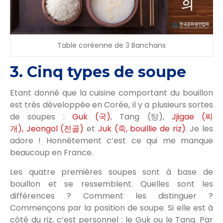
Table coréenne de 3 Banchans
3. Cinq types de soupe
Etant donné que la cuisine comportant du bouillon
est très développée en Corée, il y a plusieurs sortes
de soupes :
Guk (국)
, Tang (탕),
Jjigae (찌
개),
Jeongol (전골)
et
Juk (죽, bouillie de riz)
. Je les
adore ! Honnêtement c’est ce qui me manque
beaucoup en France.
Les quatre premières soupes sont à base de
bouillon et se ressemblent. Quelles sont les
différences ? Comment les distinguer ?
Commençons par la position de soupe. Si elle est à
côté du riz, c’est personnel : le Guk ou le Tang. Par