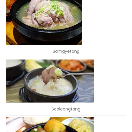
Samgyetang
Seoleongtang